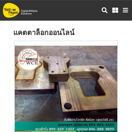
ข้าม
ไป
ยัง
เนื้อหา
แคตตาล็อกออนไลน์
หลัก