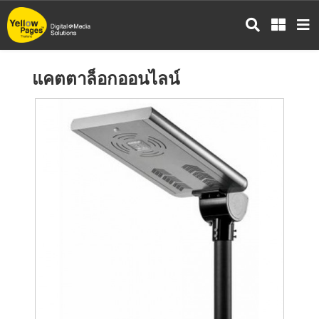
ข้าม
ไป
ยัง
เนื้อหา
แคตตาล็อกออนไลน์
หลัก