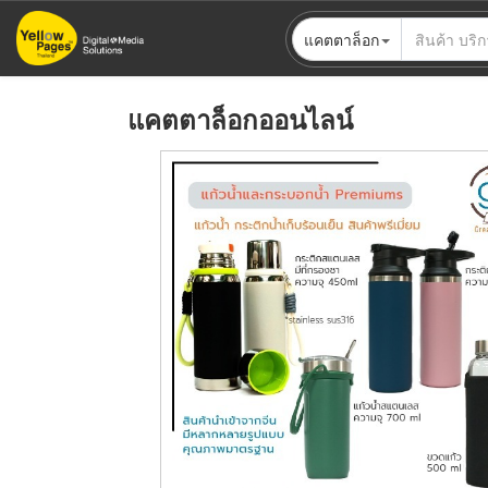
ข้าม
แคตตาล็อก
ไป
ยัง
เนื้อหา
แคตตาล็อกออนไลน์
หลัก