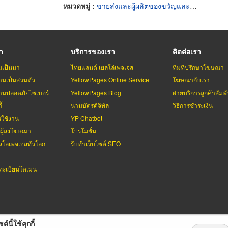
หมวดหมู่ :
ขายส่งและผู้ผลิตของขวัญและของชำร่วย
รา
บริการของเรา
ติดต่อเรา
มเป็นมา
ไทยแลนด์ เยลโล่เพจเจส
ทีมที่ปรึกษาโฆษณา
มเป็นส่วนตัว
YellowPages Online Service
โฆษณากับเรา
มปลอดภัยไซเบอร์
YellowPages Blog
ฝ่ายบริการลูกค้าสัมพั
้
นามบัตรดิจิทัล
วิธีการชำระเงิน
รใช้งาน
YP Chatbot
บผู้ลงโฆษณา
โปรโมชั่น
ลโล่เพจเจสทั่วโลก
รับทำเว็บไซต์ SEO
ะเบียนโดเมน
ต์นี้ใช้คุกกี้