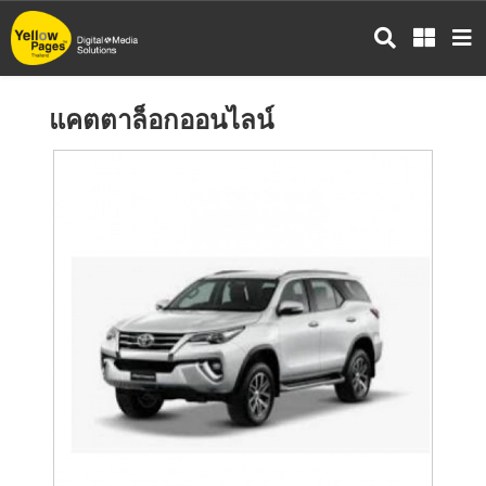
ข้าม
ไป
ยัง
เนื้อหา
แคตตาล็อกออนไลน์
หลัก