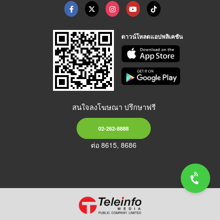
ดาวน์โหลดแอปพลิเคชัน
สนใจลงโฆษณา ปรึกษาฟรี
02-262-8888
ต่อ 8615, 8686