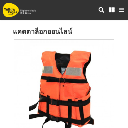
ข้าม
ไป
ยัง
เนื้อหา
แคตตาล็อกออนไลน์
หลัก