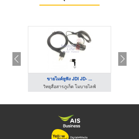
ขายไมค์หูฟัง JDI JD- ...
ไลฟ์
วิทยุสื่อสารภูเก็ต โมบายไลฟ์