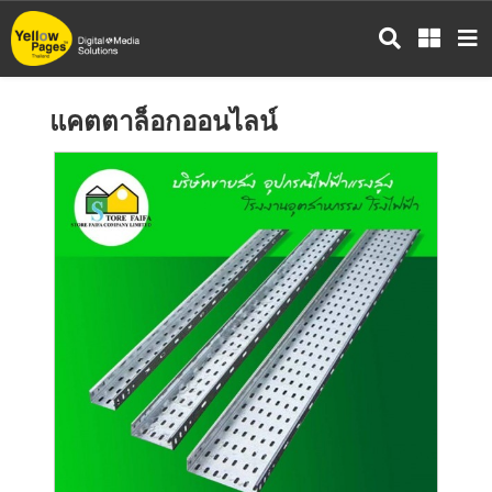
ข้าม
ไป
ยัง
เนื้อหา
แคตตาล็อกออนไลน์
หลัก