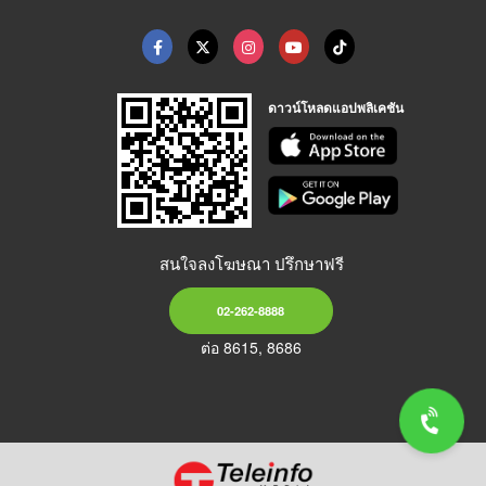
ดาวน์โหลดแอปพลิเคชัน
สนใจลงโฆษณา ปรึกษาฟรี
02-262-8888
ต่อ 8615, 8686