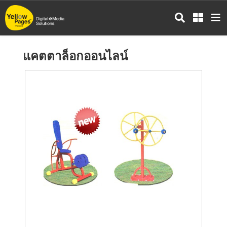
ข้าม
ไป
ยัง
เนื้อหา
แคตตาล็อกออนไลน์
หลัก