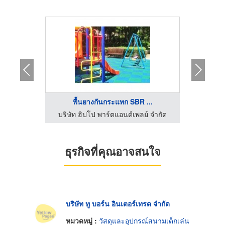
...
พื้นยางกันกระแทก SBR ...
์ จำกัด
บริษัท ฮิปโป พาร์ตแอนด์เพลย์ จำกัด
บริษัท
ธุรกิจที่คุณอาจสนใจ
บริษัท ทู บอร์น อินเตอร์เทรด จำกัด
หมวดหมู่ :
วัสดุและอุปกรณ์สนามเด็กเล่น