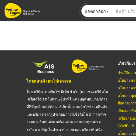
ข้าม
แคตตาล็อก
ไป
ยัง
เนื้อหา
หลัก
เกี่ยวกับเ
ประวัติควา
นโยบายควา
ไทยแลนด์ เยลโล่เพจเจส
นโยบายควา
โดย บริษัท เทเลอินโฟ มีเดีย จำกัด (มหาชน) บริษัทใน
นโยบายคุกกี
เครือเอไอเอส ในฐานะผู้นำที่ไม่เคยหยุดพัฒนาบริการ
ข้อตกลงกา
ที่ดีที่สุดด้านดิจิทัล มาร์เก็ตติ้ง ผ่านเว็บไซต์รวมสินค้า
เสียงตอบรั
และบริการ จากผู้ประกอบการที่เชื่อถือได้ มีการตรวจ
เครือข่ายเย
สอบและยืนยันตัวตนจริง และครอบคลุมทุกหมวด
COVID-19
ธุรกิจมากที่สุดในประเทศ เราจะมอบบริการที่เหนือ
นโยบายจดท