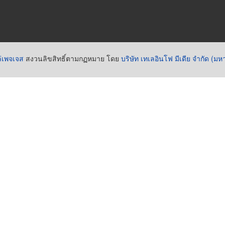
่เพจเจส
สงวนลิขสิทธิ์ตามกฏหมาย โดย
บริษัท เทเลอินโฟ มีเดีย จำกัด (ม