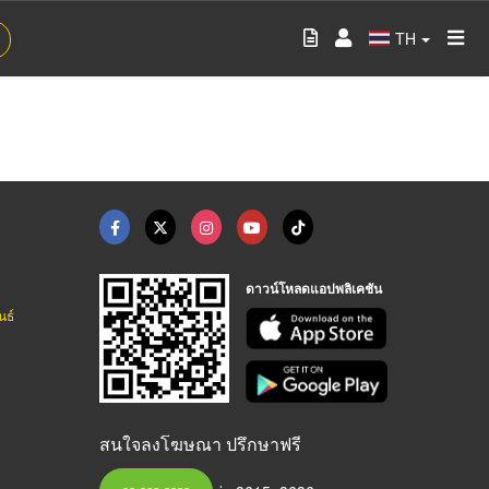
TH
ดาวน์โหลดแอปพลิเคชัน
นธ์
สนใจลงโฆษณา ปรึกษาฟรี