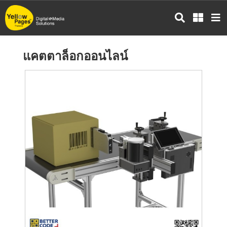
ข้าม
ไป
ยัง
เนื้อหา
แคตตาล็อกออนไลน์
หลัก