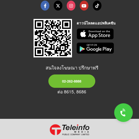
ดาวน์โหลดแอปพลิเคชัน
สนใจลงโฆษณา ปรึกษาฟรี
02-262-8888
ต่อ 8615, 8686