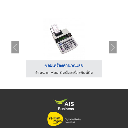
..
ซ่อมเครื่องคำนวณเลข
ิมพ์ดีด
จำหน่าย-ซ่อม-ติดตั้งเครื่องพิมพ์ดีด