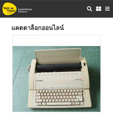
ข้าม
ไป
ยัง
เนื้อหา
แคตตาล็อกออนไลน์
หลัก