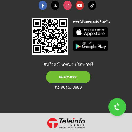
ดาวน์โหลดแอปพลิเคชัน
สนใจลงโฆษณา ปรึกษาฟรี
02-262-8888
ต่อ 8615, 8686