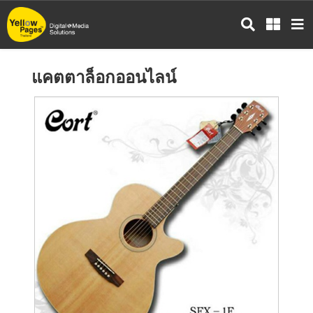
ข้าม
ไป
ยัง
เนื้อหา
แคตตาล็อกออนไลน์
หลัก