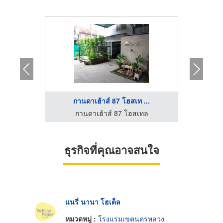
กานดาเฮ้าส์ 87 โฮสเท ...
ห้
โรงแรมนิวเอ็มไพร์ - โรงแรมใกล้ไชน่าทาวน์ กรุงเทพ
กานดาเฮ้าส์ 87 โฮสเทล
ก
ธุรกิจที่คุณอาจสนใจ
แนรี่ นานา โฮเต็ล
หมวดหมู่ :
โรงแรมเขตนครหลวง