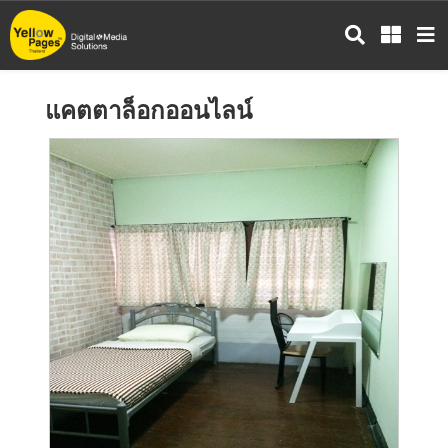
ข้าม
ไป
ยัง
เนื้อหา
แคตตาล็อกออนไลน์
หลัก