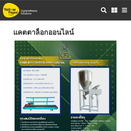
ข้าม
ไป
ยัง
เนื้อหา
แคตตาล็อกออนไลน์
หลัก