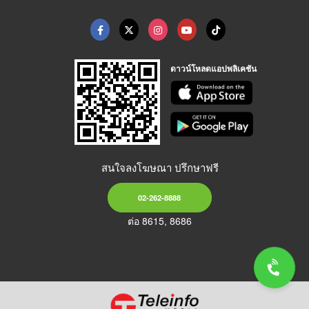
ดาวน์โหลดแอปพลิเคชัน
สนใจลงโฆษณา ปรึกษาฟรี
02-262-8888
ต่อ 8615, 8686