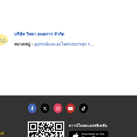
บริษัท วิทยา ยนตการ จำกัด
หมวดหมู่ :
อุปกรณ์และอะไหล่รถบรรทุก รถพ่วง
ดาวน์โหลดแอปพลิเคชัน
นธ์