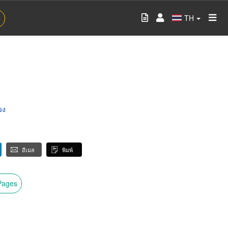
TH
วง
อีเมล
พิมพ์
wPages