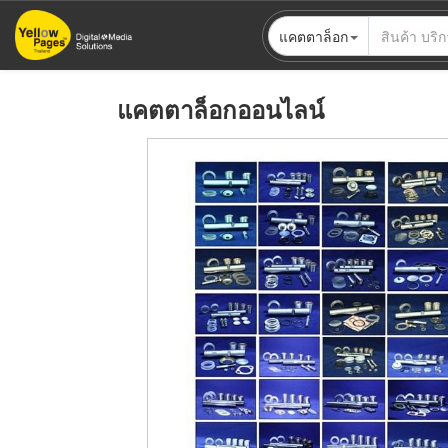
ข้าม
แคตตาล็อก
ไป
ยัง
เนื้อหา
แคตตาล็อกออนไลน์
หลัก