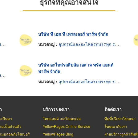
ธุรกิจที่คุณอาจสนใจ
บริษัท ที เอส ที เทรลเลอร์ พาร์ท จำกัด
ง
หมวดหมู่ :
อุปกรณ์และอะไหล่รถบรรทุก รถพ่วง
บริษัท อะไหล่รถสิบล้อ เอส เจ ทรัค แอนด์
พาร์ท จำกัด
ง
หมวดหมู่ :
อุปกรณ์และอะไหล่รถบรรทุก รถพ่วง
รา
บริการของเรา
ติดต่อเรา
มเป็นมา
ไทยแลนด์ เยลโล่เพจเจส
ทีมที่ปรึกษาโฆษณา
มเป็นส่วนตัว
YellowPages Online Service
โฆษณากับเรา
มปลอดภัยไซเบอร์
YellowPages Blog
ฝ่ายบริการลูกค้าสัมพั