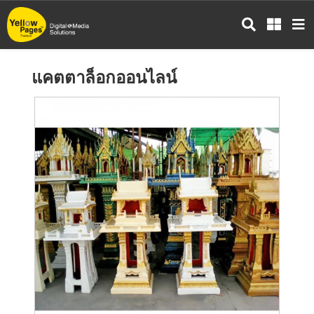
ข้าม
ไป
ยัง
เนื้อหา
แคตตาล็อกออนไลน์
หลัก