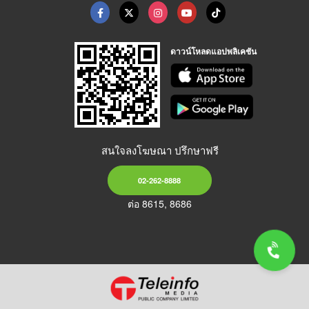
ดาวน์โหลดแอปพลิเคชัน
สนใจลงโฆษณา ปรึกษาฟรี
02-262-8888
ต่อ 8615, 8686