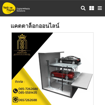
ข้าม
ไป
ยัง
เนื้อหา
แคตตาล็อกออนไลน์
หลัก