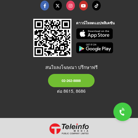
ดาวน์โหลดแอปพลิเคชัน
สนใจลงโฆษณา ปรึกษาฟรี
02-262-8888
ต่อ 8615, 8686