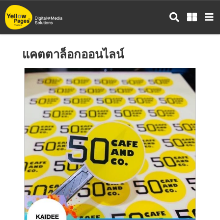
ข้าม
ไป
ยัง
เนื้อหา
แคตตาล็อกออนไลน์
หลัก