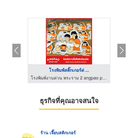
.
โรงพิมพ์สติ๊กเกอร์ด่ ...
ร
ต ปทุมธานี
โรงพิมพ์งานด่วน พระราม 2 angpao printing
โรงพิมพ์ส
ธุรกิจที่คุณอาจสนใจ
ร้าน เจี๊ยบสติกเกอร์