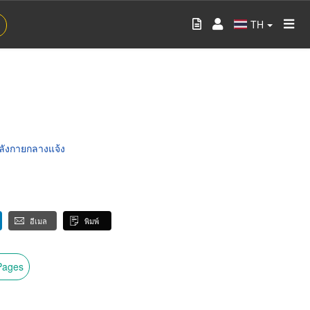
TH
ำลังกายกลางแจ้ง
อีเมล
พิมพ์
wPages