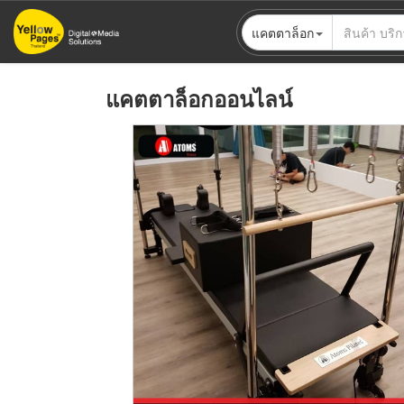
ข้าม
แคตตาล็อก
ไป
ยัง
เนื้อหา
แคตตาล็อกออนไลน์
หลัก