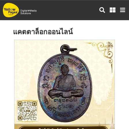
ข้าม
ไป
ยัง
เนื้อหา
แคตตาล็อกออนไลน์
หลัก