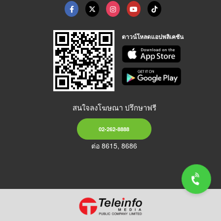
ดาวน์โหลดแอปพลิเคชัน
สนใจลงโฆษณา ปรึกษาฟรี
02-262-8888
ต่อ 8615, 8686