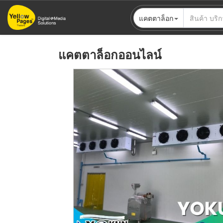
ข้าม
แคตตาล็อก
ไป
ยัง
เนื้อหา
แคตตาล็อกออนไลน์
หลัก