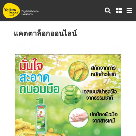
ข้าม
ไป
ยัง
เนื้อหา
แคตตาล็อกออนไลน์
หลัก