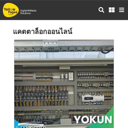
ข้าม
ไป
ยัง
เนื้อหา
แคตตาล็อกออนไลน์
หลัก