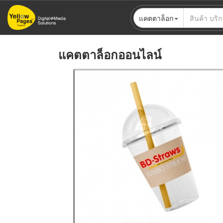
ข้าม
แคตตาล็อก
ไป
ยัง
เนื้อหา
แคตตาล็อกออนไลน์
หลัก