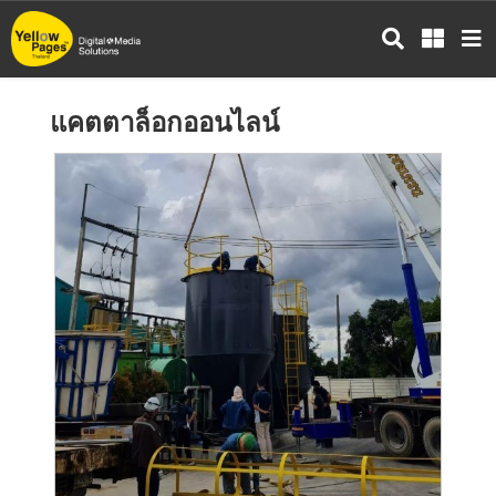
ข้าม
ไป
ยัง
เนื้อหา
แคตตาล็อกออนไลน์
หลัก