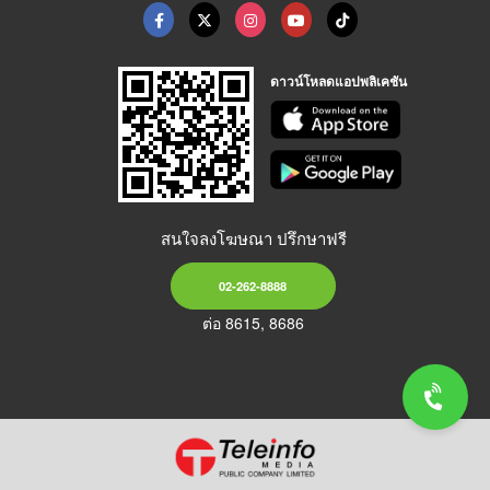
ดาวน์โหลดแอปพลิเคชัน
สนใจลงโฆษณา ปรึกษาฟรี
02-262-8888
ต่อ 8615, 8686