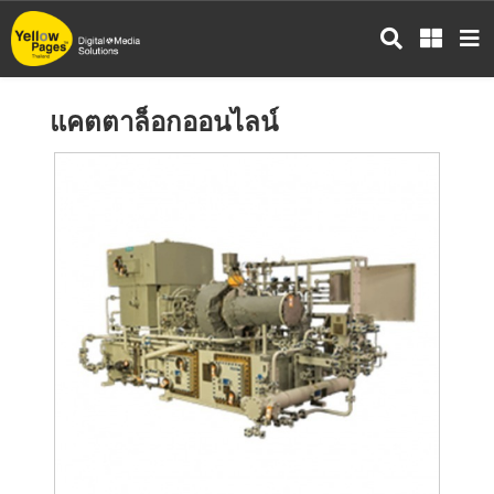
ข้าม
ไป
ยัง
เนื้อหา
แคตตาล็อกออนไลน์
หลัก