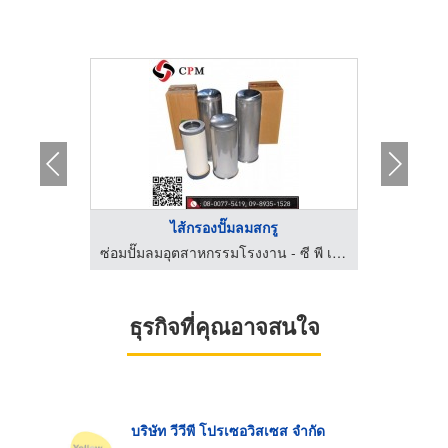
..
ไส้กรองปั๊มลมสกรู
บริษัท เทอร์โบ เอลิท แมชชีนเนอรี่ (ไทยแลนด์) จำกัด
ซ่อมปั๊มลมอุตสาหกรรมโรงงาน - ซี พี เอ็ม เซอร์วิส
ธุรกิจที่คุณอาจสนใจ
บริษัท วีวีพี โปรเซอวิสเซส จำกัด