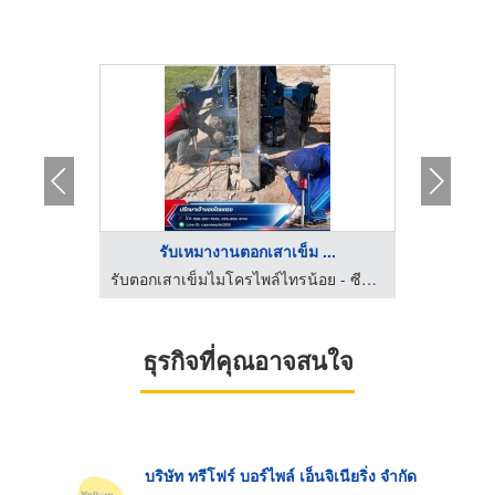
...
รับเหมางานตอกเสาเข็ม ...
เสาเข็มคอนกรีตอัดแรง - ร่วมมิตรคอนกรีต
รับตอกเสาเข็มไมโครไพล์ไทรน้อย - ซีแอลพี เอ็นเตอร์ไพล์ โกรท
ธุรกิจที่คุณอาจสนใจ
บริษัท ทรีโฟร์ บอร์ไพล์ เอ็นจิเนียริ่ง จำกัด