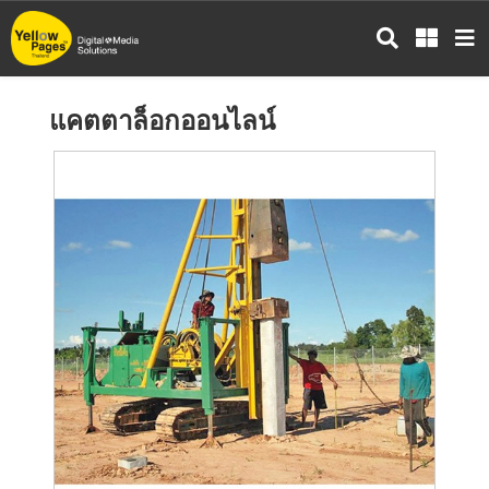
ข้าม
ไป
ยัง
เนื้อหา
แคตตาล็อกออนไลน์
หลัก