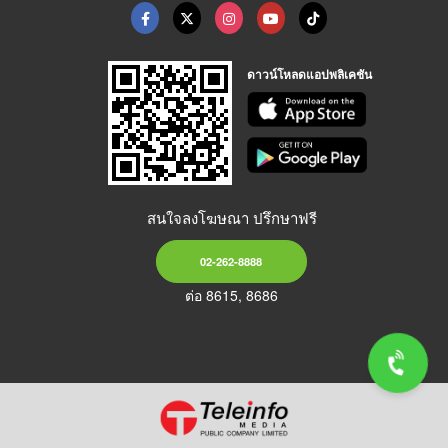
ดาวน์โหลดแอปพลิเคชัน
สนใจลงโฆษณา ปรึกษาฟรี
02-262-8888
ต่อ 8615, 8686