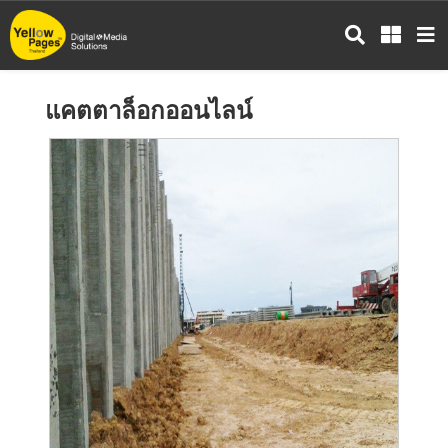
ข้าม
ไป
ยัง
เนื้อหา
แคตตาล็อกออนไลน์
หลัก