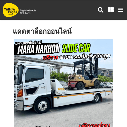
ข้าม
ไป
ยัง
เนื้อหา
แคตตาล็อกออนไลน์
หลัก