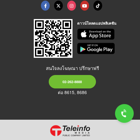
ดาวน์โหลดแอปพลิเคชัน
สนใจลงโฆษณา ปรึกษาฟรี
02-262-8888
ต่อ 8615, 8686