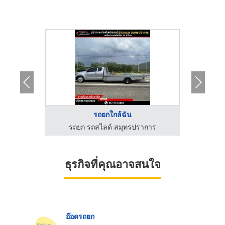
พ
รถยกใกล้ฉัน
าการ
รถยก รถสไลด์ สมุทรปราการ
รถย
ธุรกิจที่คุณอาจสนใจ
อ๊อดรถยก