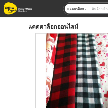
ข้าม
แคตตาล็อก
ไป
ยัง
เนื้อหา
แคตตาล็อกออนไลน์
หลัก