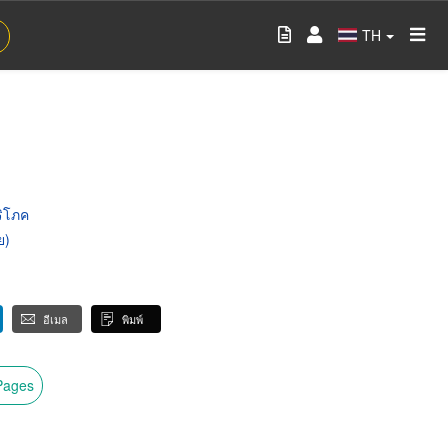
TH
ริโภค
ย)
อีเมล
พิมพ์
wPages