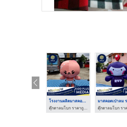
พิมพ์สติ๊กเกอร์ด่วน ...
โรงงานผลิตมาสคอตเป่า ...
โรงพิมพ์สติ๊กเกอร์ กรุงเทพ - บูทีค เลเบล
ตุ๊กตาลมโบก ราคาถูก - คิดดี พลัส มีเดีย