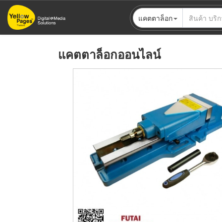
ข้าม
แคตตาล็อก
ไป
ยัง
เนื้อหา
แคตตาล็อกออนไลน์
หลัก