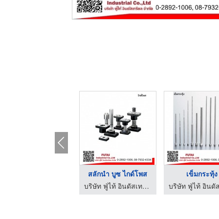
ซ่อมแม่พิมพ์พลาสติก ...
สลักนำ บูซ ไกด์โพส
เข็มกระทุ้ง
รับผลิตแม่พิมพ์ ซ่อมแม่พิมพ์ สมุทรปราการ - เอ็ม แอนด์ เอ็น โมลด์
บริษัท ฟู่ไท้ อินดัสเทรียล จำกัด