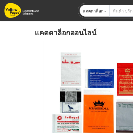
ข้าม
แคตตาล็อก
ไป
ยัง
เนื้อหา
แคตตาล็อกออนไลน์
หลัก