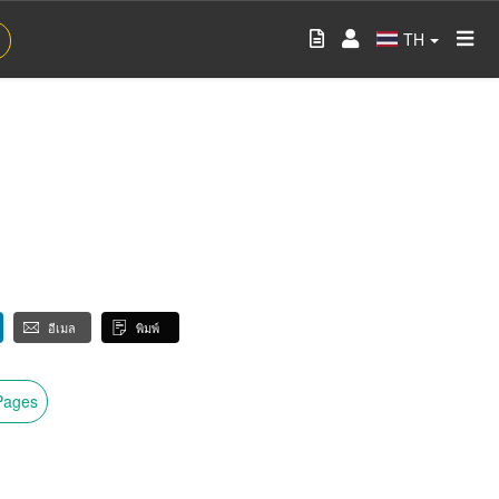
TH
อีเมล
พิมพ์
wPages