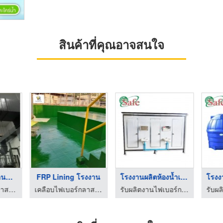
สินค้าที่คุณอาจสนใจ
FRP Ducting งานท่อไฟ ...
FRP Lining โรงงาน
โรงงานผลิตห้องน้ำเคล ...
เคลือบไฟเบอร์กลาส Epoxy PU - วีอาร์ เคมีคอล 2018
เคลือบไฟเบอร์กลาส Epoxy PU - วีอาร์ เคมีคอล 2018
รับผลิตงานไฟเบอร์กลาส - จิตต์ไฟเบอร์ เทค