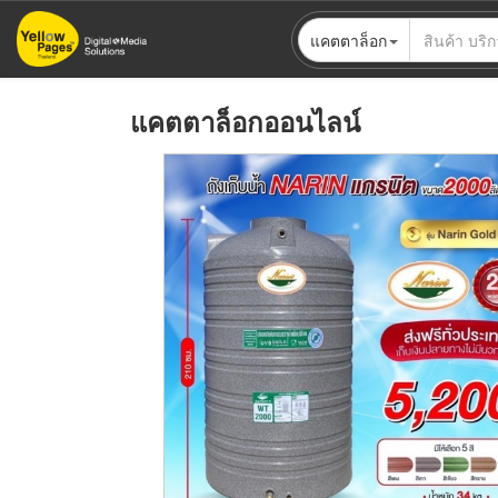
ข้าม
แคตตาล็อก
ไป
ยัง
เนื้อหา
แคตตาล็อกออนไลน์
หลัก