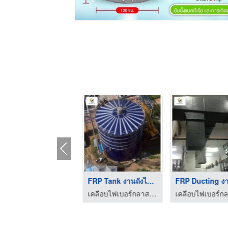
ถังน้ำทรงแคปซูล ไฟเบ ...
FRP Tank งานถังไฟเบอ ...
รับผลิตงานไฟเบอร์กลาส - จิตต์ไฟเบอร์ เทค
เคลือบไฟเบอร์กลาส Epoxy PU - วีอาร์ เคมีคอล 2018