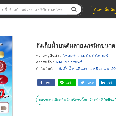
ค้นหาเพิ่มเติม
ถังเก็บน้ำบนดินลายแกรนิตขนาด 
หมวดหมู่สินค้า
:
ไฟเบอร์กลาส
,
ถัง
,
ถังไฟเบอร์
ตราสินค้า
:
NARIN นารินทร์
คำค้นสินค้า
:
ถังเก็บน้ำบนดินลายแกรนิตขนาด 20
แชร์
แชร์
Tweet
แชร์
ขอรายละเอียดสินค้าบริการนี้กับเจ้าหน้าที่ Yello