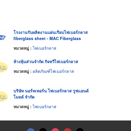
โรงงานรับผลิตงานแผ่นเรียบไฟเบอร์กลาส
fiberglass sheet - MAC Fiberglass
หมวดหมู่ :
ไฟเบอร์กลาส
ห้างหุ้นส่วนจำกัด กิจทวีไฟเบอร์กลาส
หมวดหมู่ :
ผลิตภัณฑ์ไฟเบอร์กลาส
บริษัท นอร์ทเทอร์น ไฟเบอร์กลาส รูฟแอนด์
โมลด์ จำกัด
หมวดหมู่ :
ไฟเบอร์กลาส