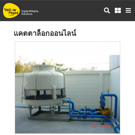
ข้าม
ไป
ยัง
เนื้อหา
แคตตาล็อกออนไลน์
หลัก