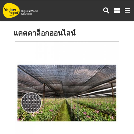
ข้าม
ไป
ยัง
เนื้อหา
แคตตาล็อกออนไลน์
หลัก