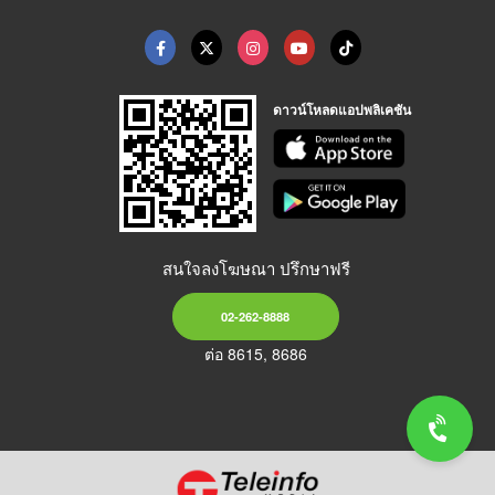
ดาวน์โหลดแอปพลิเคชัน
สนใจลงโฆษณา ปรึกษาฟรี
02-262-8888
ต่อ 8615, 8686