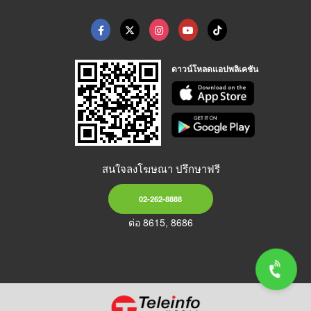
ดาวน์โหลดแอปพลิเคชัน
สนใจลงโฆษณา ปรึกษาฟรี
02-262-8888
ต่อ 8615, 8686