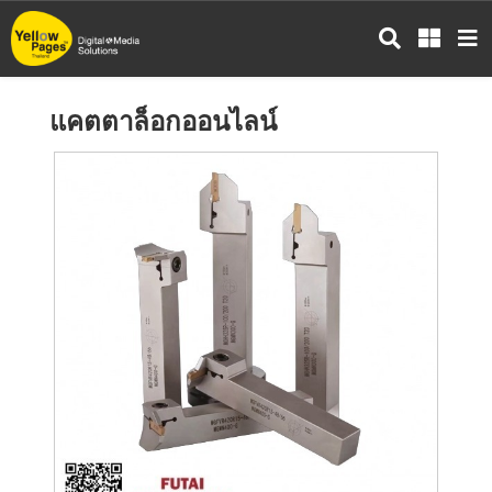
ข้าม
ไป
ยัง
เนื้อหา
แคตตาล็อกออนไลน์
หลัก