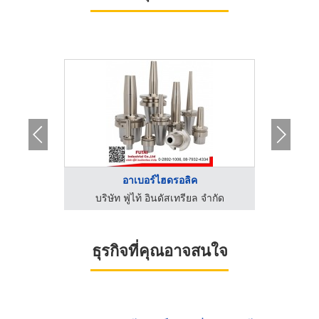
อาเบอร์ไฮดรอลิค
จำกัด
บริษัท ฟู่ไท้ อินดัสเทรียล จำกัด
บริษ
ธุรกิจที่คุณอาจสนใจ