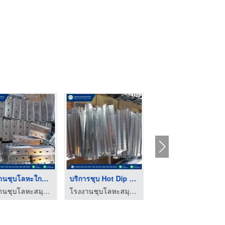
โรงงานชุบโลหะใกล้ฉัน
บริการชุบ Hot Dip Ga ...
บริการชุบ Hot Dip Ga ...
โรงงานชุบโลหะสมุทรสาคร - เอ็ม เอ็ม กัลวาไนซ์
โรงงานชุบโลหะสมุทรสาคร - เอ็ม เอ็ม กัลวาไนซ์
โรงงานชุบโลหะสมุทรสาคร - เอ็ม เอ็ม กัลวาไนซ์