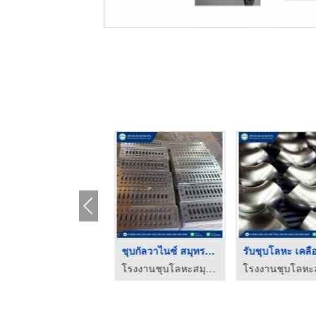
การชุบซิ้งค์ขาว (Whi ...
ชุบกัลวาไนซ์ สมุทรสา ...
โรงชุบซิงค์ และบริการชุบโลหะมาตรฐาน ISO / IATF - สยาม เอ็นเทรด
โรงงานชุบโลหะสมุทรสาคร - เอ็ม เอ็ม กัลวาไนซ์