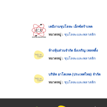
เคมีงานชุบโลหะ เอ็กซ์ตร้าเทค
หมวดหมู่ :
ชุบโลหะและพลาสติก
ห้างหุ้นส่วนจำกัด ยิ่งเจริญ เพลทติ้ง
หมวดหมู่ :
ชุบโลหะและพลาสติก
บริษัท อาโตเทค (ประเทศไทย) จำกัด
หมวดหมู่ :
ชุบโลหะและพลาสติก