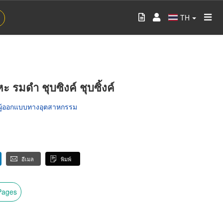
TH
ะ รมดำ ชุบซิงค์ ชุบซิ้งค์
ผู้ออกแบบทางอุตสาหกรรม
อีเมล
พิมพ์
wPages