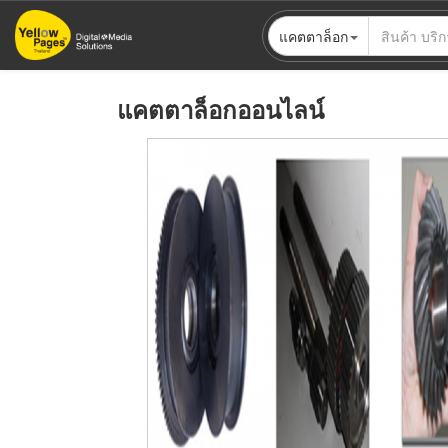
ข้าม
แคตตาล็อก
ไป
ยัง
เนื้อหา
แคตตาล็อกออนไลน์
หลัก