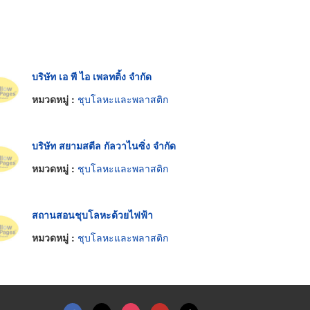
บริษัท เอ พี ไอ เพลทติ้ง จำกัด
หมวดหมู่ :
ชุบโลหะและพลาสติก
บริษัท สยามสตีล กัลวาไนซิ่ง จำกัด
หมวดหมู่ :
ชุบโลหะและพลาสติก
สถานสอนชุบโลหะด้วยไฟฟ้า
หมวดหมู่ :
ชุบโลหะและพลาสติก