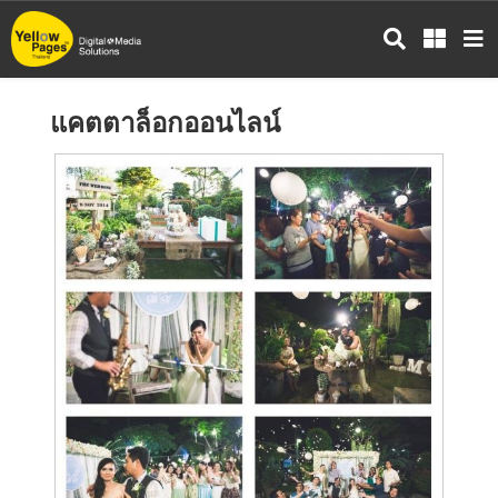
ข้าม
ไป
ยัง
เนื้อหา
แคตตาล็อกออนไลน์
หลัก