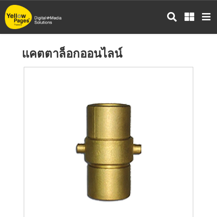
ข้าม
ไป
ยัง
เนื้อหา
แคตตาล็อกออนไลน์
หลัก