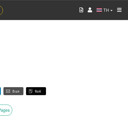
TH
อีเมล
พิมพ์
wPages