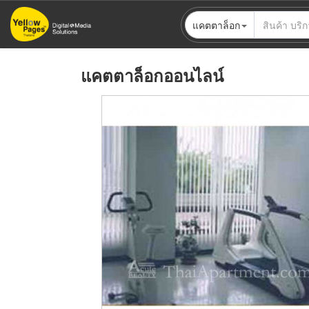
ข้าม
แคตตาล็อก
ไป
ยัง
เนื้อหา
แคตตาล็อกออนไลน์
หลัก