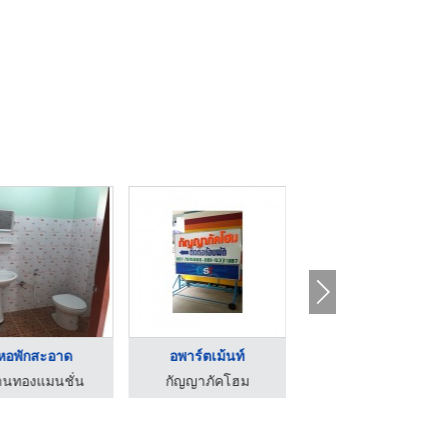
หอพักสะอาด
อพาร์ตเม้นท์
ห้องพัก
านทองแมนชั่น
กัญญาภัคโฮม
ทรายทอง แอด สัตหีบ