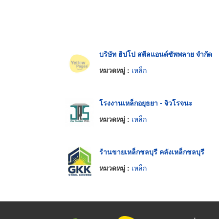
บริษัท ฮิปโป สตีลแอนด์ซัพพลาย จำกัด
หมวดหมู่ :
เหล็ก
โรงงานเหล็กอยุธยา - จิวโรจนะ
หมวดหมู่ :
เหล็ก
ร้านขายเหล็กชลบุรี คลังเหล็กชลบุรี
หมวดหมู่ :
เหล็ก