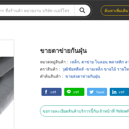
ค้นหาเพิ่มเติม
ขายตาข่ายกันฝุ่น
หมวดหมู่สินค้า
:
เหล็ก
,
ตาข่าย ไนลอน พลาสติก ล
ตราสินค้า
:
วุฒิชัยสตีลส์ -ขายเหล็ก ขายไม้ รายให
คำค้นสินค้า
:
ขายส่งตาข่ายกันฝุ่น
แชร์
แชร์
Tweet
แชร์
ขอรายละเอียดสินค้าบริการนี้กับเจ้าหน้าที่ Yello