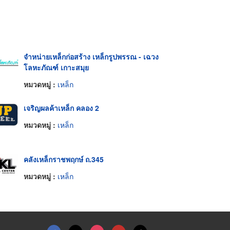
จำหน่ายเหล็กก่อสร้าง เหล็กรูปพรรณ - เฉวง
โลหะภัณฑ์ เกาะสมุย
หมวดหมู่ :
เหล็ก
เจริญผลค้าเหล็ก คลอง 2
หมวดหมู่ :
เหล็ก
คลังเหล็กราชพฤกษ์ ถ.345
หมวดหมู่ :
เหล็ก