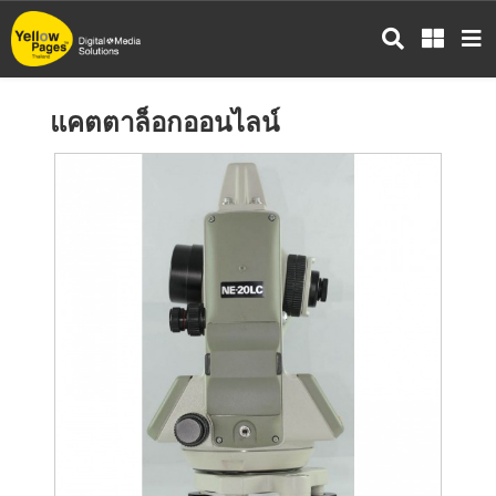
ข้าม
ไป
ยัง
เนื้อหา
แคตตาล็อกออนไลน์
หลัก