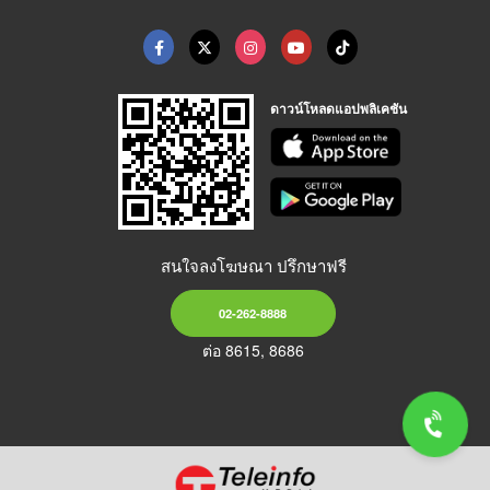
ดาวน์โหลดแอปพลิเคชัน
สนใจลงโฆษณา ปรึกษาฟรี
02-262-8888
ต่อ 8615, 8686