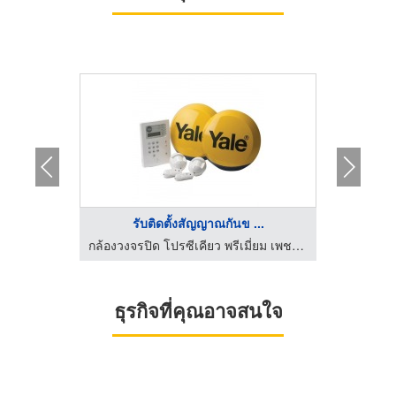
..
รับติดตั้งสัญญาณกันข ...
ก
กล้องวงจรปิด โปรซีเคียว พรีเมี่ยม เพชรบูรณ์
กล้องวงจรปิด โปรซีเคียว พรีเมี่ยม เพชรบูรณ์
ธุรกิจที่คุณอาจสนใจ