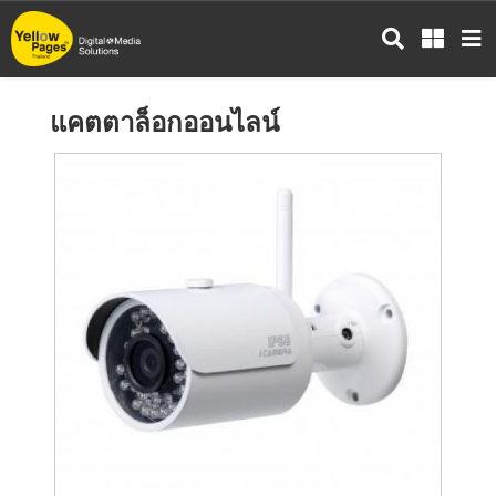
ข้าม
ไป
ยัง
เนื้อหา
แคตตาล็อกออนไลน์
หลัก