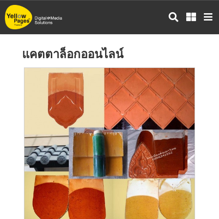
ข้าม
ไป
ยัง
เนื้อหา
แคตตาล็อกออนไลน์
หลัก