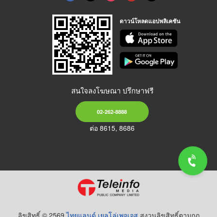
ดาวน์โหลดแอปพลิเคชัน
สนใจลงโฆษณา ปรึกษาฟรี
02-262-8888
ต่อ 8615, 8686
ลิขสิทธิ์ © 2569
ไทยแลนด์ เยลโล่เพจเจส
สงวนลิขสิทธิ์ตามกฏ