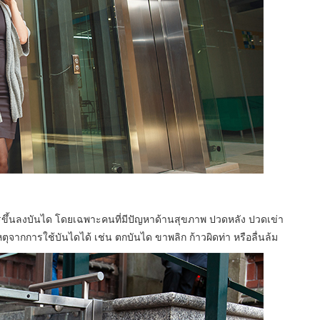
ารขึ้นลงบันได โดยเฉพาะคนที่มีปัญหาด้านสุขภาพ ปวดหลัง ปวดเข่า
เหตุจากการใช้บันไดได้ เช่น ตกบันได ขาพลิก ก้าวผิดท่า หรือลื่นล้ม