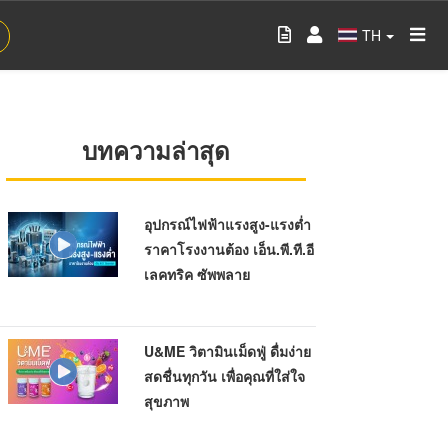
TH
บทความล่าสุด
อุปกรณ์ไฟฟ้าแรงสูง-แรงต่ำ
ราคาโรงงานต้อง เอ็น.พี.ที.อี
เลคทริค ซัพพลาย
U&ME วิตามินเม็ดฟู่ ดื่มง่าย
สดชื่นทุกวัน เพื่อคุณที่ใส่ใจ
สุขภาพ