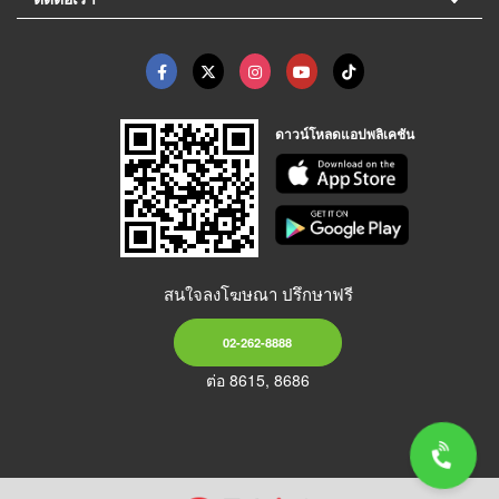
ดาวน์โหลดแอปพลิเคชัน
สนใจลงโฆษณา ปรึกษาฟรี
02-262-8888
ต่อ 8615, 8686