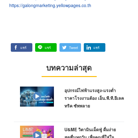
https://galongmarketing.yellowpages.co.th
แชร์
แชร์
Tweet
แชร์
บทความล่าสุด
อุปกรณ์ไฟฟ้าแรงสูง-แรงต่ำ
ราคาโรงงานต้อง เอ็น.พี.ที.อีเลค
ทริค ซัพพลาย
U&ME วิตามินเม็ดฟู่ ดื่มง่าย
สดชื่นทุกวัน เพื่อคุณที่ใส่ใจ