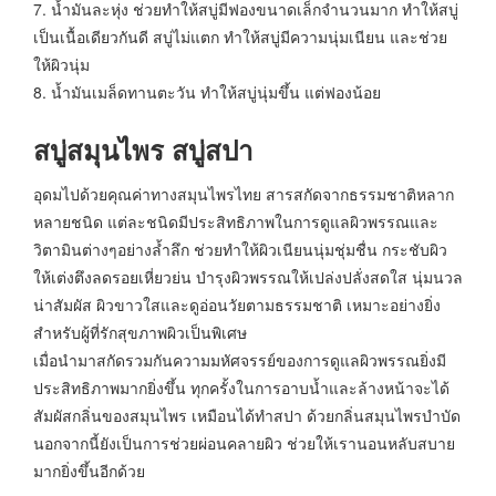
7. น้ำมันละหุ่ง ช่วยทำให้สบู่มีฟองขนาดเล็กจำนวนมาก ทำให้สบู่
เป็นเนื้อเดียวกันดี สบู่ไม่แตก ทำให้สบู่มีความนุ่มเนียน และช่วย
ให้ผิวนุ่ม
8. น้ำมันเมล็ดทานตะวัน ทำให้สบู่นุ่มขึ้น แต่ฟองน้อย
สบู่สมุนไพร สบู่สปา
อุดมไปด้วยคุณค่าทางสมุนไพรไทย สารสกัดจากธรรมชาติหลาก
หลายชนิด แต่ละชนิดมีประสิทธิภาพในการดูแลผิวพรรณและ
วิตามินต่างๆอย่างล้ำลึก ช่วยทำให้ผิวเนียนนุ่มชุ่มชื่น กระชับผิว
ให้เต่งตึงลดรอยเหี่ยวย่น บำรุงผิวพรรณให้เปล่งปลั่งสดใส นุ่มนวล
น่าสัมผัส ผิวขาวใสและดูอ่อนวัยตามธรรมชาติ เหมาะอย่างยิ่ง
สำหรับผู้ที่รักสุขภาพผิวเป็นพิเศษ
เมื่อนำมาสกัดรวมกันความมหัศจรรย์ของการดูแลผิวพรรณยิ่งมี
ประสิทธิภาพมากยิ่งขึ้น ทุกครั้งในการอาบน้ำและล้างหน้าจะได้
สัมผัสกลิ่นของสมุนไพร เหมือนได้ทำสปา ด้วยกลิ่นสมุนไพรบำบัด
นอกจากนี้ยังเป็นการช่วยผ่อนคลายผิว ช่วยให้เรานอนหลับสบาย
มากยิ่งขึ้นอีกด้วย