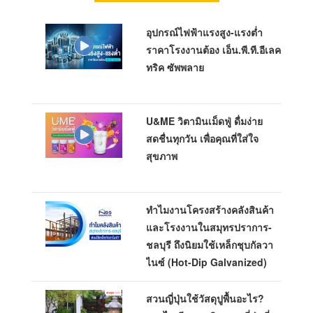
อุปกรณ์ไฟฟ้าแรงสูง-แรงต่ำ
ราคาโรงงานต้อง เอ็น.พี.ที.อีเลค
ทริค ซัพพลาย
U&ME วิตามินเม็ดฟู่ ดื่มง่าย
สดชื่นทุกวัน เพื่อคุณที่ใส่ใจ
สุขภาพ
ทำไมงานโครงสร้างคลังสินค้า
และโรงงานในสมุทรปราการ-
ชลบุรี ถึงนิยมใช้เหล็กชุบกัลวา
ไนซ์ (Hot-Dip Galvanized)
สวนญี่ปุ่นใช้วัสดุปูพื้นอะไร?