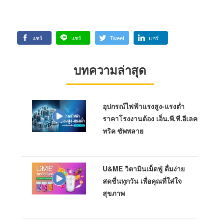
แชร์
แชร์
Tweet
แชร์
บทความล่าสุด
อุปกรณ์ไฟฟ้าแรงสูง-แรงต่ำ
ราคาโรงงานต้อง เอ็น.พี.ที.อีเลค
ทริค ซัพพลาย
U&ME วิตามินเม็ดฟู่ ดื่มง่าย
สดชื่นทุกวัน เพื่อคุณที่ใส่ใจ
สุขภาพ