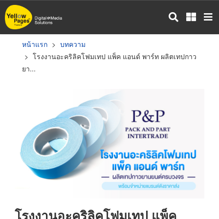
ข้าม
ไป
ยัง
เนื้อหา
หน้าแรก
บทความ
หลัก
โรงงานอะคริลิคโฟมเทป แพ็ค แอนด์ พาร์ท ผลิตเทปกาว
ยา...
โรงงานอะคริลิคโฟมเทป แพ็ค