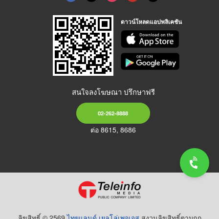
ดาวน์โหลดแอปพลิเคชัน
สนใจลงโฆษณา ปรึกษาฟรี
02-262-8888
ต่อ 8615, 8686
ลิขสิทธิ์ © 2569
ไทยแลนด์ เยลโล่เพจเจส
สงวนลิขสิทธิ์ตามกฏ