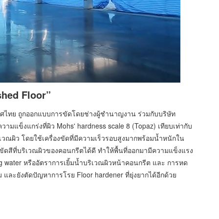
shed Floor”
เทศไทย ถูกออกแบบการขัดโดยช่างผู้ชำนาญงาน ร่วมกับบริษัท
ามแข็งแกร่งที่ผิว Mohs' hardness scale 8 (Topaz) เทียบเท่ากับ
เวณผิว โดยใช้เครื่องขัดที่มีความเร็วรอบสูงมากพร้อมน้ำหนักใน
ดสีที่บริเวณผิวของคอนกรีตได้ดี ทำให้พื้นที่ออกมามีความแข็งแรง
 water หรืออัตราการเยิ้มน้ำบริเวณผิวหน้าคอนกรีต และ การหด
และยังตัดปัญหาการโรย Floor hardener ที่ยุ่งยากได้อีกด้วย