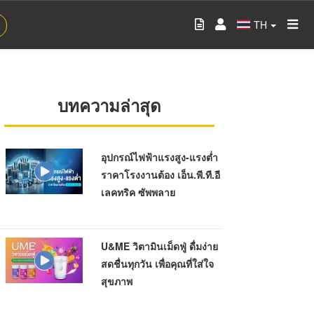
TH
บทความล่าสุด
อุปกรณ์ไฟฟ้าแรงสูง-แรงต่ำ
ราคาโรงงานต้อง เอ็น.พี.ที.อี
เลคทริค ซัพพลาย
U&ME วิตามินเม็ดฟู่ ดื่มง่าย
สดชื่นทุกวัน เพื่อคุณที่ใส่ใจ
สุขภาพ