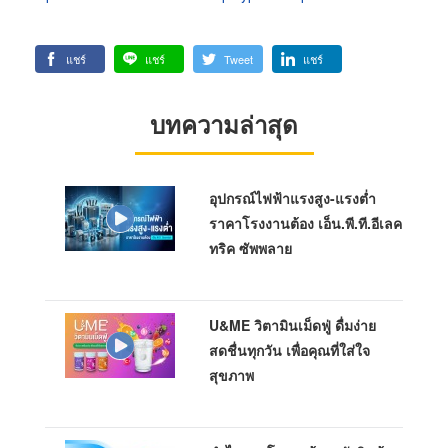
แชร์
แชร์
Tweet
แชร์
บทความล่าสุด
อุปกรณ์ไฟฟ้าแรงสูง-แรงต่ำ
ราคาโรงงานต้อง เอ็น.พี.ที.อีเลค
ทริค ซัพพลาย
U&ME วิตามินเม็ดฟู่ ดื่มง่าย
สดชื่นทุกวัน เพื่อคุณที่ใส่ใจ
สุขภาพ