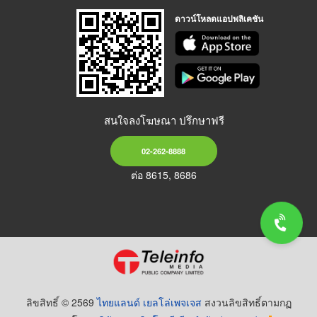
ดาวน์โหลดแอปพลิเคชัน
สนใจลงโฆษณา ปรึกษาฟรี
02-262-8888
ต่อ 8615, 8686
ลิขสิทธิ์ © 2569
ไทยแลนด์ เยลโล่เพจเจส
สงวนลิขสิทธิ์ตามกฏ